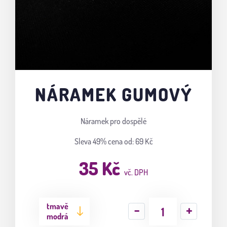
NÁRAMEK GUMOVÝ
Náramek pro dospělé
Sleva 49%
cena od: 69 Kč
35 Kč
vč. DPH
tmavě
modrá