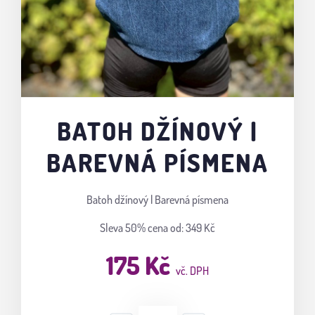
BATOH DŽÍNOVÝ |
BAREVNÁ PÍSMENA
Batoh džínový | Barevná písmena
Sleva 50%
cena od: 349 Kč
175 Kč
vč. DPH