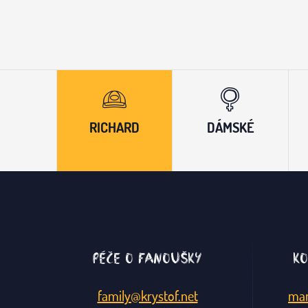
RICHARD
DÁMSKÉ
Péče o fanoušky
Ko
family@krystof.net
man