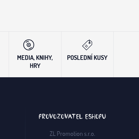
MEDIA, KNIHY,
POSLEDNÍ KUSY
HRY
Provozovatel eshopu
ZL Promotion s.r.o.