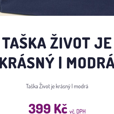
TAŠKA ŽIVOT JE
KRÁSNÝ | MODR
Taška Život je krásný | modrá
399 Kč
vč. DPH