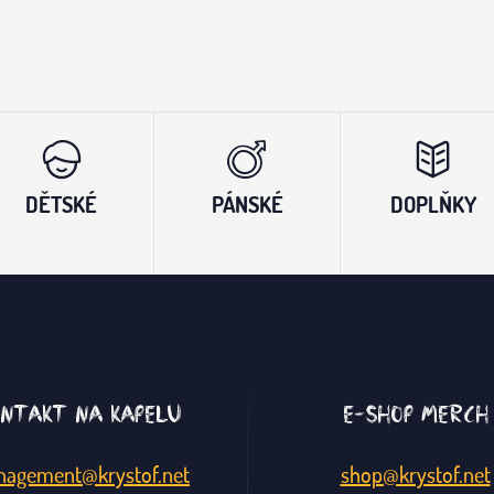
DĚTSKÉ
PÁNSKÉ
DOPLŇKY
ntakt na kapelu
E-shop merch
agement@krystof.net
shop@krystof.net