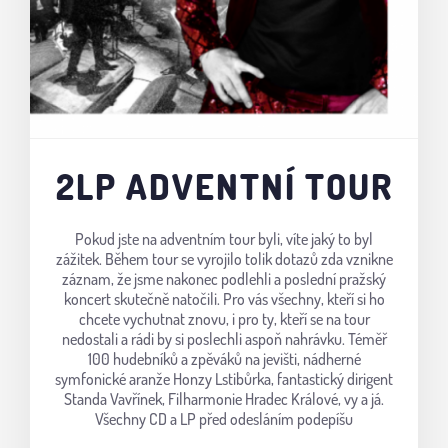
2LP ADVENTNÍ TOUR
Pokud jste na adventním tour byli, víte jaký to byl
zážitek. Během tour se vyrojilo tolik dotazů zda vznikne
záznam, že jsme nakonec podlehli a poslední pražský
koncert skutečně natočili. Pro vás všechny, kteří si ho
chcete vychutnat znovu, i pro ty, kteří se na tour
nedostali a rádi by si poslechli aspoň nahrávku. Téměř
100 hudebníků a zpěváků na jevišti, nádherné
symfonické aranže Honzy Lstibůrka, fantastický dirigent
Standa Vavřínek, Filharmonie Hradec Králové, vy a já.
Všechny CD a LP před odesláním podepíšu