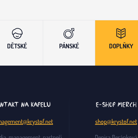
DĚTSKÉ
PÁNSKÉ
DOPLŇKY
ntakt na kapelu
E-shop merch
agement@krystof.net
shop@krystof.net
dia, management, partneři
Denisa Beránková