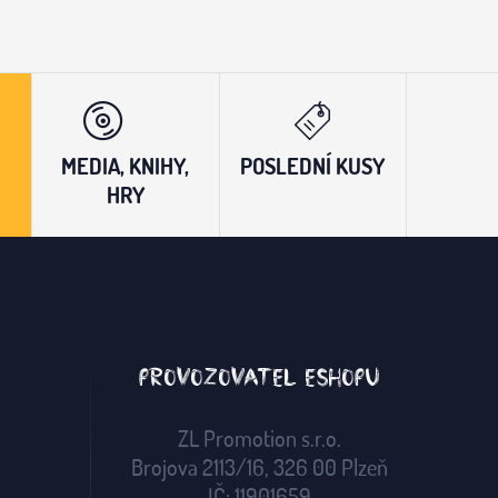
MEDIA, KNIHY,
POSLEDNÍ KUSY
HRY
Provozovatel eshopu
ZL Promotion s.r.o.
Brojova 2113/16, 326 00 Plzeň
IČ: 11901659