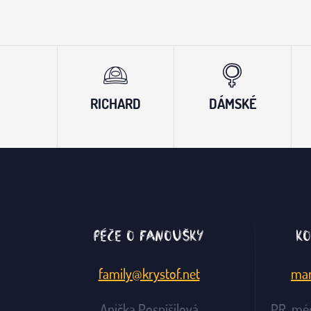
RICHARD
DÁMSKÉ
Péče o fanoušky
Ko
family@krystof.net
man
Anička Pospíšilová
PR, mé