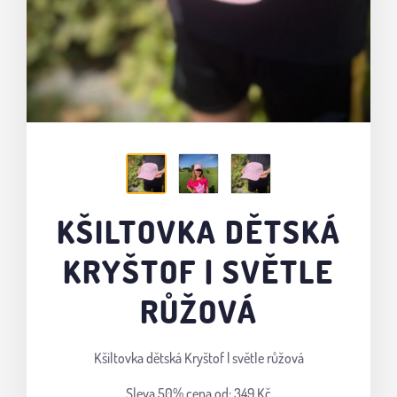
KŠILTOVKA DĚTSKÁ
KRYŠTOF | SVĚTLE
RŮŽOVÁ
Kšiltovka dětská Kryštof | světle růžová
Sleva 50%
cena od: 349 Kč