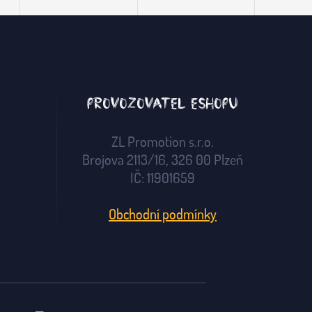
Provozovatel eshopu
ZL Promotion s.r.o.
Brojova 2113/16, 326 00 Plzeň
IČ: 11901659
Obchodní podmínky