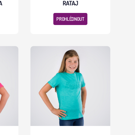
A
RATAJ
PROHLÉDNOUT