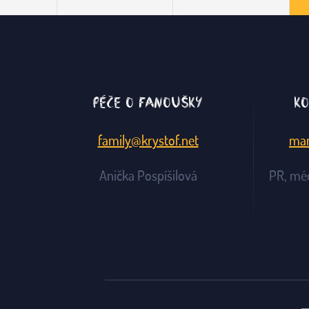
Péče o fanoušky
Ko
family@krystof.net
man
Anička Pospíšilová
PR, mé