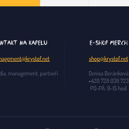
ntakt na kapelu
E-shop merch
agement@krystof.net
shop@krystof.net
dia, management, partneři
Denisa Beránková
+420 728 038 723
PO-PÁ: 9-15 hod