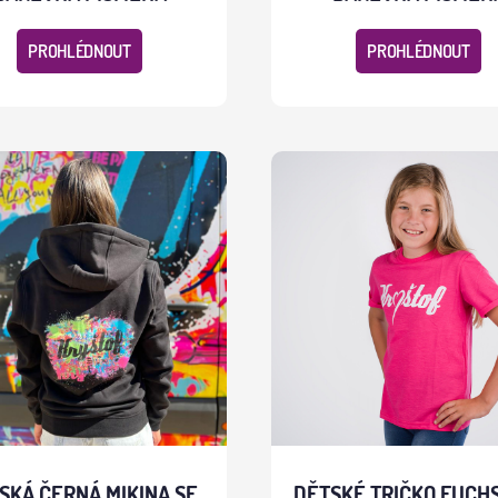
PROHLÉDNOUT
PROHLÉDNOUT
SKÁ ČERNÁ MIKINA SE
DĚTSKÉ TRIČKO FUCH