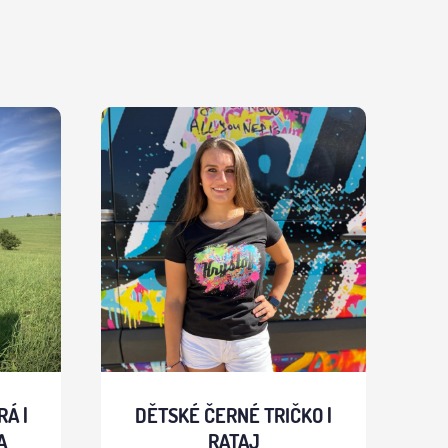
Á |
DĚTSKÉ ČERNÉ TRIČKO |
A
RATAJ