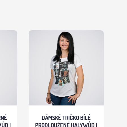
RNÉ
DÁMSKÉ TRIČKO BÍLÉ
ŮD |
PRODLOUŽENÉ HALYWŮD |