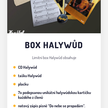
BOX HALYWŮD
Limitní box Halywůd obsahuje
CD Halywůd
tašku Halywůd
placku
7x podepsanou unikátní halywůdskou kartičku
každého z členů
notový zápis písně “Do nebe se propadám”.