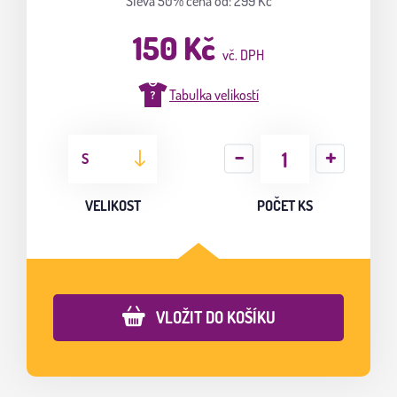
Sleva 50%
cena od: 299 Kč
150 Kč
vč. DPH
Tabulka velikostí
S
VELIKOST
POČET KS
VLOŽIT DO KOŠÍKU