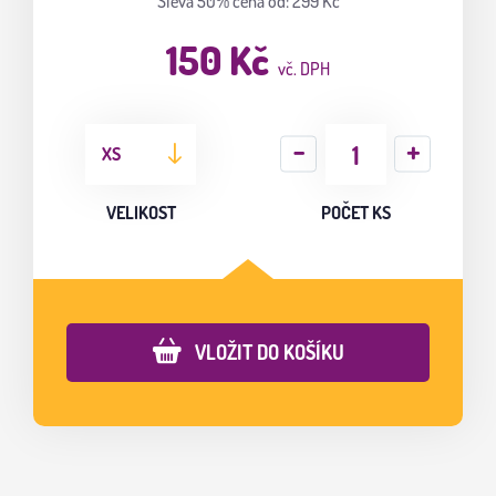
Sleva 50%
cena od: 299 Kč
150 Kč
vč. DPH
XS
VELIKOST
POČET KS
VLOŽIT DO KOŠÍKU