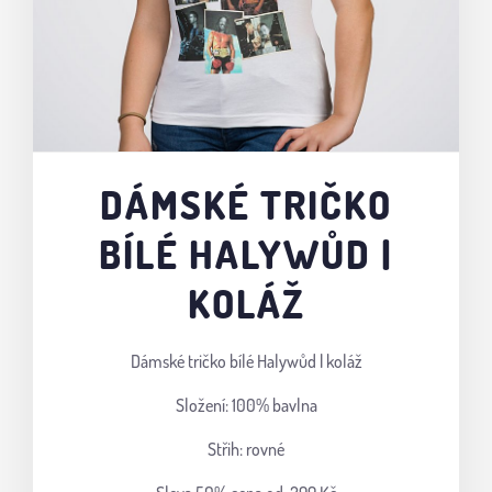
DÁMSKÉ TRIČKO
BÍLÉ HALYWŮD |
KOLÁŽ
Dámské tričko bílé Halywůd | koláž
Složení: 100% bavlna
Střih: rovné