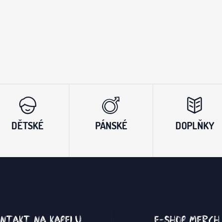
DĚTSKÉ
PÁNSKÉ
DOPLŇKY
ntakt na kapelu
E-shop merch