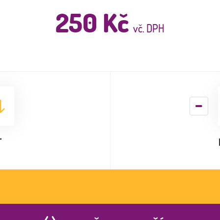
250 Kč
vč. DPH
T